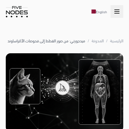
English
الرئيسية
/
المدونة
/
ميدجورني: من صور القطط إلى فحوصات الألتراساوند