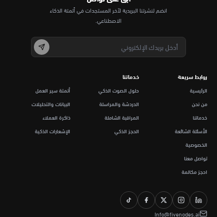
انضم لنشرتنا البريدية لآخر المستجدات في أتمتة الذكاء
الاصطناعي.
روابط سريعة
خدماتنا
الرئيسية
حلول الصوت الذكي
أتمتة سير العمل
من نحن
الدردشة والمراسلة
البيانات والتحليلات
خدماتنا
المراقبة الشاملة
ذاكرة العملاء
الأسئلة الشائعة
الحجز الذكي
الإشعارات الذكية
الخصوصية
تواصل معنا
احجز مكالمة
Info@fivenodes.ai