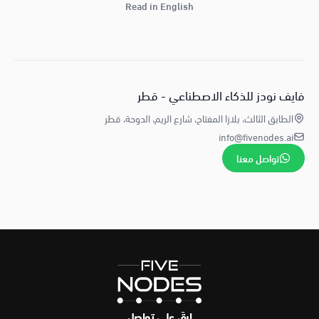
Read in English
فايف نودز للذكاء الاصطناعي - قطر
الطابق الثالث، بلازا المفتاح، شارع الريم، الدوحة، قطر
info@fivenodes.ai
تواصل معنا
ابقَ على تواصل