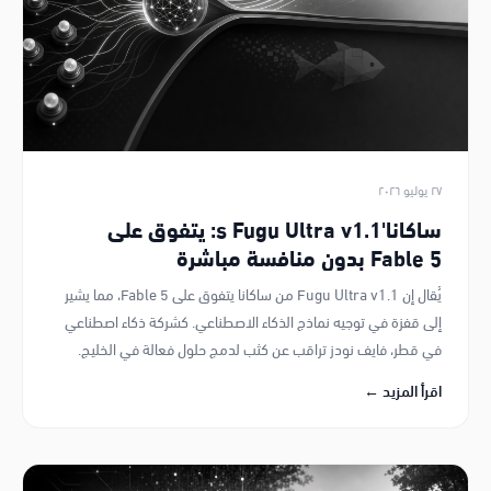
٢٧ يوليو ٢٠٢٦
ساكانا's Fugu Ultra v1.1: يتفوق على
Fable 5 بدون منافسة مباشرة
يُقال إن Fugu Ultra v1.1 من ساكانا يتفوق على Fable 5، مما يشير
إلى قفزة في توجيه نماذج الذكاء الاصطناعي. كشركة ذكاء اصطناعي
في قطر، فايف نودز تراقب عن كثب لدمج حلول فعالة في الخليج.
اقرأ المزيد ←