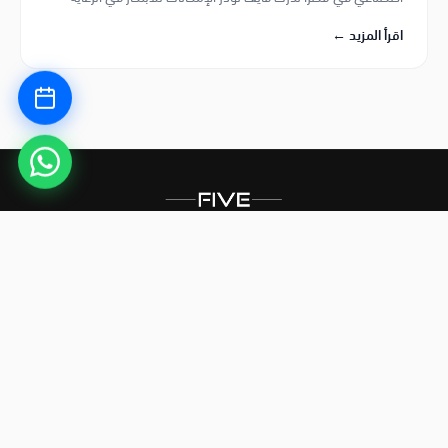
اقرأ المزيد ←
٢١ يونيو ٢٠٢٦
مساعدي الذكاء الاصطناعي في فوتوشوب
وبريمير: عصر جديد للمبدعين