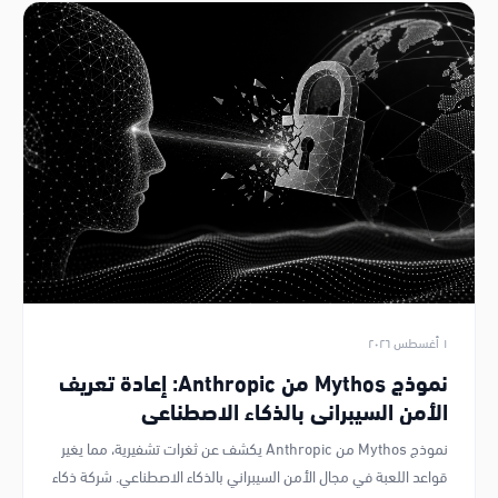
١ أغسطس ٢٠٢٦
نموذج Mythos من Anthropic: إعادة تعريف
الأمن السيبراني بالذكاء الاصطناعي
نموذج Mythos من Anthropic يكشف عن ثغرات تشفيرية، مما يغير
قواعد اللعبة في مجال الأمن السيبراني بالذكاء الاصطناعي. شركة ذكاء