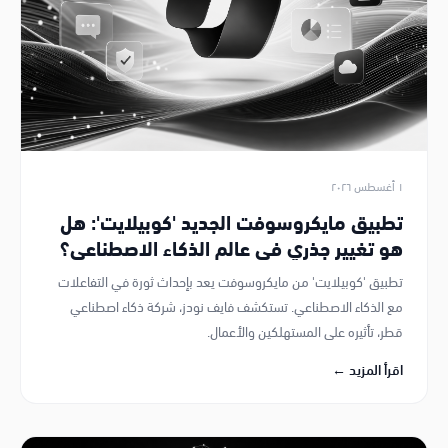
١ أغسطس ٢٠٢٦
تطبيق مايكروسوفت الجديد 'كوبيلايت': هل
هو تغيير جذري في عالم الذكاء الاصطناعي؟
تطبيق 'كوبيلايت' من مايكروسوفت يعد بإحداث ثورة في التفاعلات
مع الذكاء الاصطناعي. تستكشف فايف نودز، شركة ذكاء اصطناعي
قطر، تأثيره على المستهلكين والأعمال.
اقرأ المزيد ←