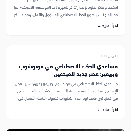
٩ يوليو ٢٠٢٦
كلود ساينس: أداة أنثروبيك الثورية في البحث
العلمي
كلود ساينس من أنثروبيك يُحدث تحولًا في البحث العلمي باستخدام
الذكاء الاصطناعي. فايف نودز، شركة ذكاء اصطناعي في قطر، ترى
إمكانيات مماثلة في أتمتة الأعمال في قطر للمجالات المتخصصة.
اقرأ المزيد ←