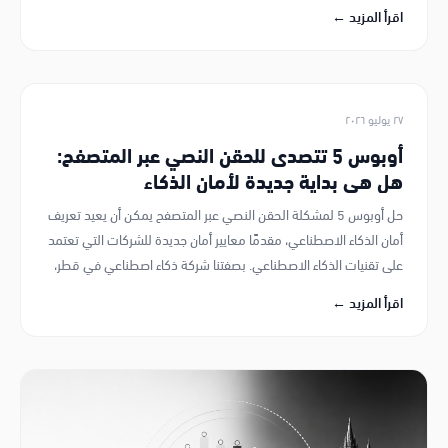
اقرأ المزيد ←
٢٧ يوليو ٢٠٢٦
أوبوس 5 تتصدى للحقن النصي عبر المتصفح: