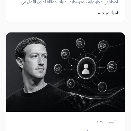
اصطناعي قطر، فايف نودز، تطبق تقنيات مماثلة لحلول الأمان في
الخليج.
اقرأ المزيد ←
١ أغسطس ٢٠٢٦