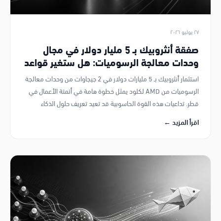
٢٧ يوليو ٢٠٢٦
صفقة أنثروبيك بـ 5 مليار دولار في مجال
وحدات معالجة الرسوميات: هل ستغير قواعد
اللعبة في قدرات الذكاء الاصطناعي؟
استثمار أنثروبيك بـ 5 مليارات دولار في 2 جيجاوات من وحدات معالجة
الرسوميات من AMD لكلود يمثل خطوة هامة في أتمتة الأعمال في
قطر. تداعيات هذه القوة الحاسوبية قد تعيد تعريف حلول الذكاء
الاصطناعي في الخليج.
اقرأ المزيد ←