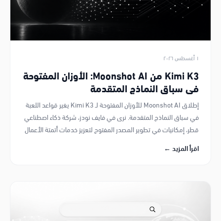
١ أغسطس ٢٠٢٦
Kimi K3 من Moonshot AI: الأوزان المفتوحة
في سباق النماذج المتقدمة
إطلاق Moonshot AI للأوزان المفتوحة لـ Kimi K3 يغير قواعد اللعبة
في سباق النماذج المتقدمة. نرى في فايف نودز، شركة ذكاء اصطناعي
قطر، إمكانيات في تطوير المصدر المفتوح لتعزيز خدمات أتمتة الأعمال
في قطر.
اقرأ المزيد ←